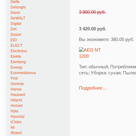
Delfa
Delonghi
3 800.00 руб.
Delvir
DeWALT
Digital
3 420.00 руб.
Dirt
Dyson
Вы экономите: 380.00 руб.
EIO
ELECT
Electrolux
Elekta
Elenberg
Тип: обычный; Потребляем
Energy
сеть; Уборка: сухая; Пыле
Eurometalnova
First
Gorenje
Подробнее…
Hansa
Hauswirt
Hitachi
Hoover
Hyla
Hyundai
iClebo
Irit
iRobot