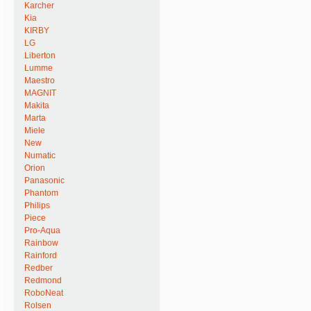
Karcher
Kia
KIRBY
LG
Liberton
Lumme
Maestro
MAGNIT
Makita
Marta
Miele
New
Numatic
Orion
Panasonic
Phantom
Philips
Piece
Pro-Aqua
Rainbow
Rainford
Redber
Redmond
RoboNeat
Rolsen