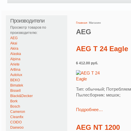
Производители
Главная
Магазин
Просмотр товаров по
AEG
производителю:
AEG
Akai
AEG T 24 Eagle
Akira
Alaska
Alpina
6 412.00 руб.
Ariete
Artlina
Autolux
BEKO
Bimatek
Тип: обычный; Потребляема
Bissell
Пылесборник: мешок;
Black&Decker
Bork
Bosch
Подробнее…
Cameron
Cleanfix
COIDO
AEG NT 1200
Daewoo