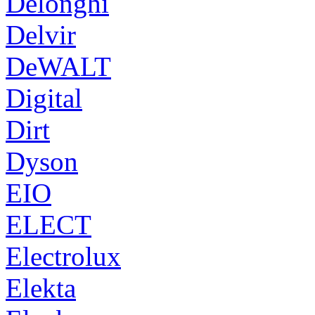
Delonghi
Delvir
DeWALT
Digital
Dirt
Dyson
EIO
ELECT
Electrolux
Elekta