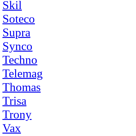
Skil
Soteco
Supra
Synco
Techno
Telemag
Thomas
Trisa
Trony
Vax