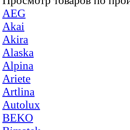
Просмотр товаров по про
AEG
Akai
Akira
Alaska
Alpina
Ariete
Artlina
Autolux
BEKO