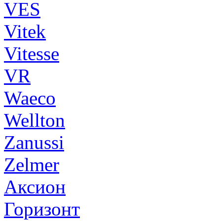
VES
Vitek
Vitesse
VR
Waeco
Wellton
Zanussi
Zelmer
Аксион
Горизонт