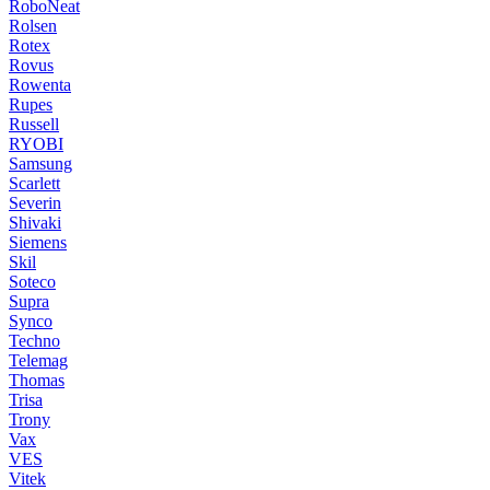
RoboNeat
Rolsen
Rotex
Rovus
Rowenta
Rupes
Russell
RYOBI
Samsung
Scarlett
Severin
Shivaki
Siemens
Skil
Soteco
Supra
Synco
Techno
Telemag
Thomas
Trisa
Trony
Vax
VES
Vitek