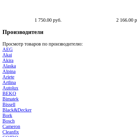
1 750.00 руб.
2 166.00 р
Производители
Просмотр товаров по производителю:
AEG
Akai
Akira
Alaska
Alpina
Ariete
Artlina
Autolux
BEKO
Bimatek
Bissell
Black&Decker
Bork
Bosch
Cameron
Cleanfix