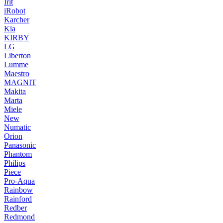
Irit
iRobot
Karcher
Kia
KIRBY
LG
Liberton
Lumme
Maestro
MAGNIT
Makita
Marta
Miele
New
Numatic
Orion
Panasonic
Phantom
Philips
Piece
Pro-Aqua
Rainbow
Rainford
Redber
Redmond