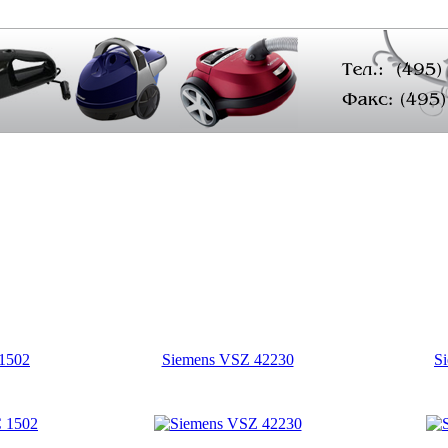
1502
Siemens VSZ 42230
S