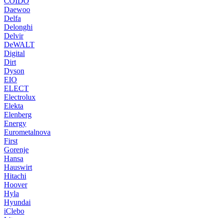
COIDO
Daewoo
Delfa
Delonghi
Delvir
DeWALT
Digital
Dirt
Dyson
EIO
ELECT
Electrolux
Elekta
Elenberg
Energy
Eurometalnova
First
Gorenje
Hansa
Hauswirt
Hitachi
Hoover
Hyla
Hyundai
iClebo