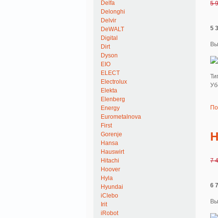
Delfa
5 
Delonghi
Delvir
5 
DeWALT
Digital
Вы
Dirt
Dyson
EIO
ELECT
Ти
Electrolux
Уб
Elekta
Elenberg
По
Energy
Eurometalnova
First
H
Gorenje
Hansa
Hauswirt
Hitachi
7 
Hoover
Hyla
6 
Hyundai
iClebo
Вы
Irit
iRobot