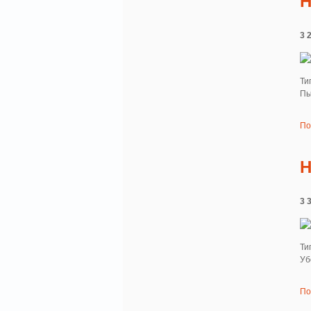
H
3 
Ти
Пы
По
H
3 
Ти
Уб
По