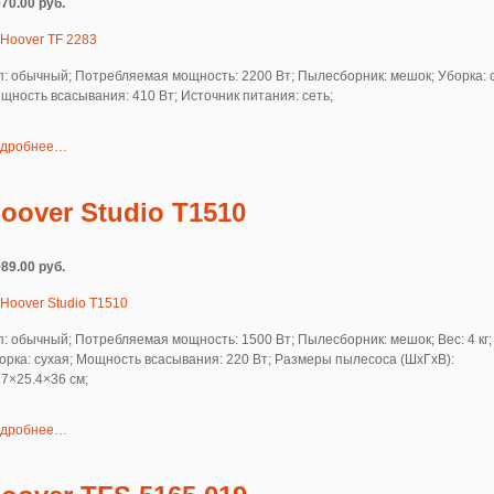
070.00 руб.
п: обычный; Потребляемая мощность: 2200 Вт; Пылесборник: мешок; Уборка: 
щность всасывания: 410 Вт; Источник питания: сеть;
дробнее…
oover Studio T1510
989.00 руб.
п: обычный; Потребляемая мощность: 1500 Вт; Пылесборник: мешок; Вес: 4 кг;
орка: сухая; Мощность всасывания: 220 Вт; Размеры пылесоса (ШxГxВ):
.7×25.4×36 см;
дробнее…