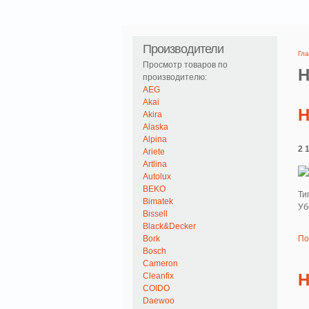
Производители
Гл
Просмотр товаров по
H
производителю:
AEG
Akai
H
Akira
Alaska
Alpina
2 
Ariete
Artlina
Autolux
BEKO
Ти
Bimatek
Уб
Bissell
Black&Decker
Bork
По
Bosch
Cameron
H
Cleanfix
COIDO
Daewoo