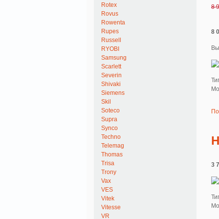
Rotex
8 
Rovus
Rowenta
Rupes
8 
Russell
Вы
RYOBI
Samsung
Scarlett
Severin
Ти
Shivaki
Мо
Siemens
Skil
Soteco
По
Supra
Synco
Techno
H
Telemag
Thomas
Trisa
3 
Trony
Vax
VES
Ти
Vitek
Мо
Vitesse
VR