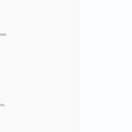
хая;
тр;