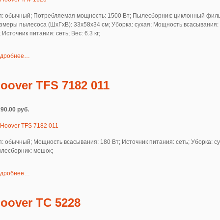
п: обычный; Потребляемая мощность: 1500 Вт; Пылесборник: циклонный филь
змеры пылесоса (ШxГxВ): 33x58x34 см; Уборка: сухая; Мощность всасывания:
; Источник питания: сеть; Вес: 6.3 кг;
дробнее…
oover TFS 7182 011
290.00 руб.
п: обычный; Мощность всасывания: 180 Вт; Источник питания: сеть; Уборка: су
лесборник: мешок;
дробнее…
oover TC 5228