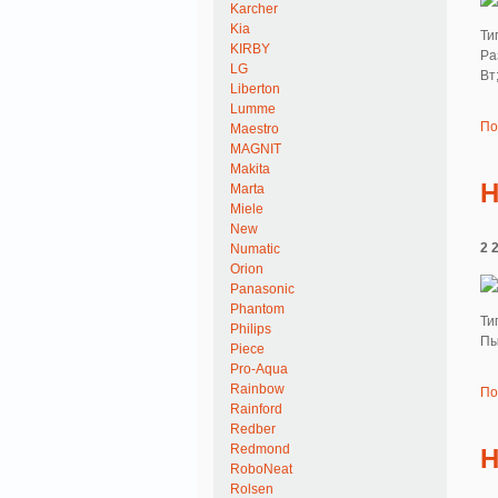
Karcher
Kia
Ти
KIRBY
Ра
LG
Вт
Liberton
Lumme
По
Maestro
MAGNIT
Makita
H
Marta
Miele
New
2 
Numatic
Orion
Panasonic
Phantom
Ти
Philips
Пы
Piece
Pro-Aqua
Rainbow
По
Rainford
Redber
Redmond
H
RoboNeat
Rolsen