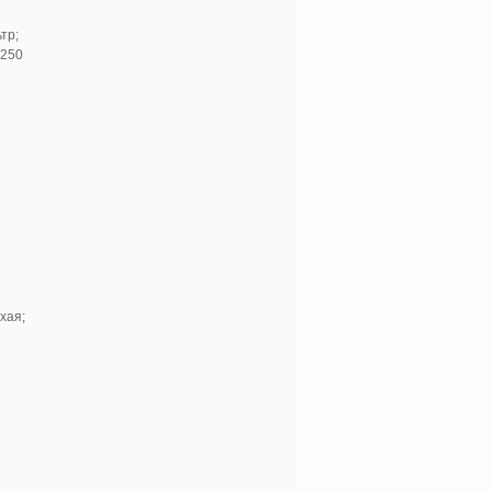
тр;
 250
хая;