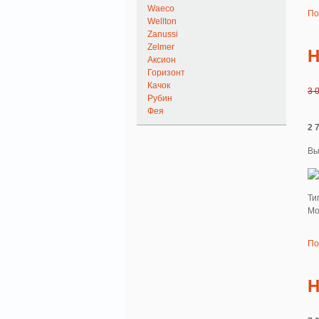
Waeco
По
Wellton
Zanussi
Zelmer
H
Аксион
Горизонт
Качок
3 
Рубин
Фея
2 
Вы
Ти
Мо
По
H